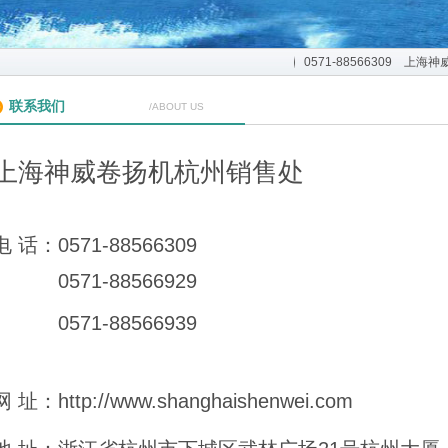
0571-88566309 
8:30~18:30。
联系我们
/ABOUT US
上海神威卷扬机杭州销售处
电 话：0571-88566309
0571-88566929
0571-88566939
网 址：http://www.shanghaishenwei.com