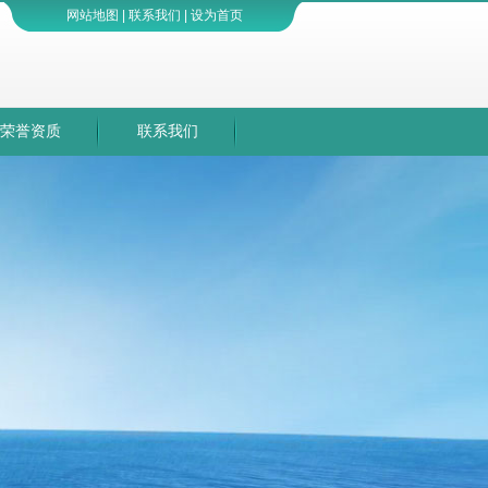
网站地图
|
联系我们
|
设为首页
荣誉资质
联系我们