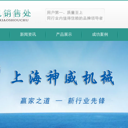
新闻资讯
产品展示
成功案例