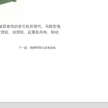
被双卷筒的牵引机所替代。马鞍型曳
定滑轮、动滑轮、起重机吊钩、制动
下一篇：
绳槽带限位器卷扬机