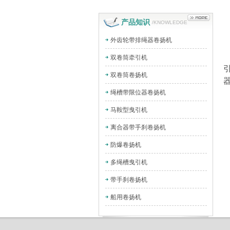
产品知识
/KNOWLEDGE
外齿轮带排绳器卷扬机
双卷筒牵引机
双卷筒卷扬机
绳槽带限位器卷扬机
马鞍型曳引机
离合器带手刹卷扬机
防爆卷扬机
多绳槽曳引机
带手刹卷扬机
船用卷扬机