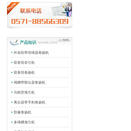
产品知识
/KNOWLEDGE
外齿轮带排绳器卷扬机
双卷筒牵引机
双卷筒卷扬机
绳槽带限位器卷扬机
马鞍型曳引机
离合器带手刹卷扬机
防爆卷扬机
多绳槽曳引机